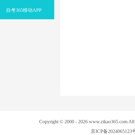
自考365移动APP
Copyright © 2000 -
2026
www.zikao365.co
京ICP备2024065123