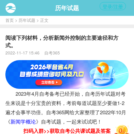
登录/注册
历年试题
首页
>
历年试题
> 正文
阅读下列材料，分析新闻外控制的主要途径和方
式。
2022-11-17 15:46 自考365
2023年4月自考
备考
已经开始，自考历年
试题
对考
生来说是十分宝贵的
资料
，考前每道试题至少要做1-2
遍才会事半功倍。自考365网给大家整理了2022年10月
《
新闻学概论
》自考试题，一起来试试吧！
扫码入群>>获取自考公共课试题及答案