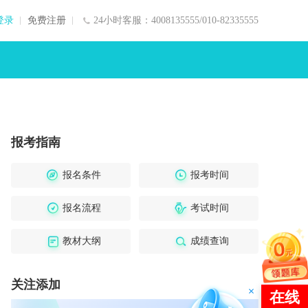
登录
免费注册
24小时客服：4008135555/010-82335555
报考指南
报名条件
报考时间
报名流程
考试时间
教材大纲
成绩查询
关注添加