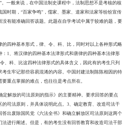
”。一般来说，在中国法制史课程中，法制思想不是考核的核
战国时期，“百家争鸣”，儒家、墨家、道家和法家等纷纷宣传
而没有能准确回答该题。此题在自学考试中属于较难的题，要
的四种基本形式，律、令、科、比，同时对以上各种形式略
种：1、将汉律的四种基本法津形式和唐律的四种基本法律形
、令、科、比这四种法律形式的具体含义，因此有的考生只列
求考生牢记那些容易混淆的内容。中国封建法制陈陈相因的特
需要重点掌握的难点，也往往是考点所在。
确定解放的司法原则的指示》的主要精神。要求回答的要点
区的司法原则，并具体说明此点。3、确定教育、改造司法干
回答出废除国民党《六法全书》和确立解放区司法原则这两个
门法进行阐述。但是，有的考生没有回答教育和改造司法干部