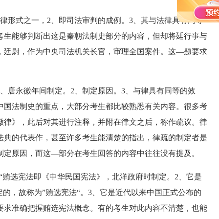
形式之一，2、即司法审判的成例。3、其与法律具有同等
考生能够判断出这是秦朝法制史部分的内容，但却将廷行事与
，廷尉，作为中央司法机关长官，审理全国案件。这—题要求
唐永徽年间制定。2、制定原因。3、与律具有同等的效
中国法制史的重点，大部分考生都比较熟悉有关内容。很多考
徽律》，此后对其进行注释，并附在律文之后，称作疏议。律
法典的代表作，甚至许多考生能清楚的指出，律疏的制定者是
制定原因，而这—部分在考生回答的内容中往往没有提及。
“贿选宪法即《中华民国宪法》，北洋政府时制定。2、它是
定的，故称为”贿选宪法“。3、它是近代以来中国正式公布的
要求准确把握贿选宪法概念。有的考生对此内容不清楚，也能