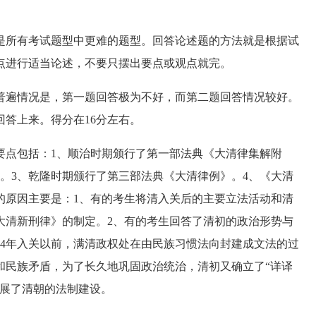
所有考试题型中更难的题型。回答论述题的方法就是根据试
点进行适当论述，不要只摆出要点或观点就完。
遍情况是，第一题回答极为不好，而第二题回答情况较好。
答上来。得分在16分左右。
点包括：1、顺治时期颁行了第一部法典《大清律集解附
。3、乾隆时期颁行了第三部法典《大清律例》。4、《大清
的原因主要是：1、有的考生将清入关后的主要立法活动和清
大清新刑律》的制定。2、有的考生回答了清初的政治形势与
44年入关以前，满清政权处在由民族习惯法向封建成文法的过
和民族矛盾，为了长久地巩固政治统治，清初又确立了“详译
发展了清朝的法制建设。