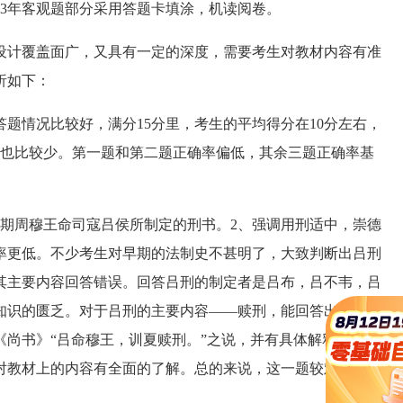
003年客观题部分采用答题卡填涂，机读阅卷。
计覆盖面广，又具有一定的深度，需要考生对教材内容有准
析如下：
情况比较好，满分15分里，考生的平均得分在10分左右，
的也比较少。第一题和第二题正确率偏低，其余三题正确率基
周穆王命司寇吕侯所制定的刑书。2、强调用刑适中，崇德
率更低。不少考生对早期的法制史不甚明了，大致判断出吕刑
其主要内容回答错误。回答吕刑的制定者是吕布，吕不韦，吕
知识的匮乏。对于吕刑的主要内容——赎刑，能回答出来的考
尚书》“吕命穆王，训夏赎刑。”之说，并有具体解释。这一
对教材上的内容有全面的了解。总的来说，这一题较难，考生