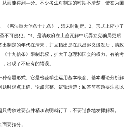
，从而能得到—分。不少考生对制定的时期不清楚，错答为国
《宪法重大信条十九条》，清末时制定。2、形式上缩小了
圣不可侵犯。”3、是清政府在土崩瓦解中玩弄立宪骗局更后
答出制定的年代在清末，并且指出是在武昌起义爆发后，清政
，《十九信条》限制君权，扩大了总理和国会的权力。有的考
》，出现了不应有的错误。
种命题形式。它是检验学生运用基本概念、基本理论分析解
问题时观点正确、论点完整、逻辑清楚：回答简答题要注意以
只需叙述要点并稍加说明就行了，不要过多地发挥解释。
全面要扣分。