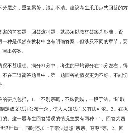
分层次，重复累赘，混乱不清。建议考生采用点式回答的方
案的简答题，回答这种题，就必须以教材答案为标准，否
另一种是虽然在教材中也有明确答案，但涉及不同的章节，要
，写出答案。
不甚理想。满分21分中，考生的平均得分在15分左右，得
右，不在三道简答题目中，第一题回答的情况更为不好，不能切
分。
答的要点包括。1、“不别亲疏，不殊贵贱，一段于法。”即取
、制定成文法并公布于众，使人人知法而又有法可依。3、在执
目的。这一题考生回答错误的情况主要有两种：1、回答为西
世轻世重”，同时还加上了宗法思想“亲亲、尊尊”等。2、回