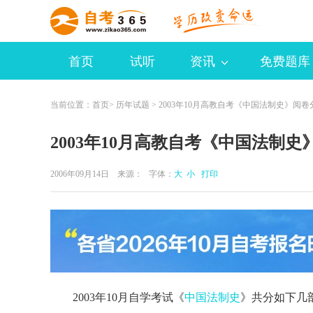
首页
试听
资讯
免费题库
当前位置：
首页
>
历年试题
> 2003年10月高教自考《中国法制史》阅卷
2003年10月高教自考《中国法制史
2006年09月14日 来源：
字体：
大
小
打印
2003年10月自学考试《
中国法制史
》共分如下几