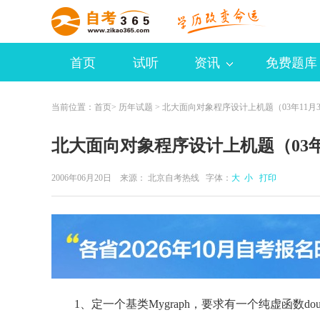
首页
试听
资讯
免费题库
当前位置：
首页
>
历年试题
> 北大面向对象程序设计上机题（03年11月3
北大面向对象程序设计上机题（03年1
2006年06月20日 来源：
北京自考热线
字体：
大
小
打印
1、定一个基类Mygraph，要求有一个纯虚函数double