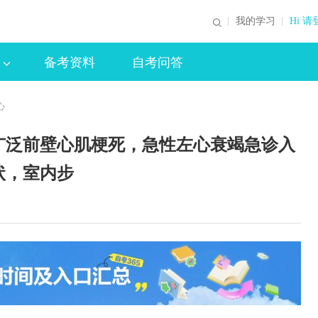
我的学习
Hi 请
备考资料
自考问答
心
广泛前壁心肌梗死，急性左心衰竭急诊入
状，室内步