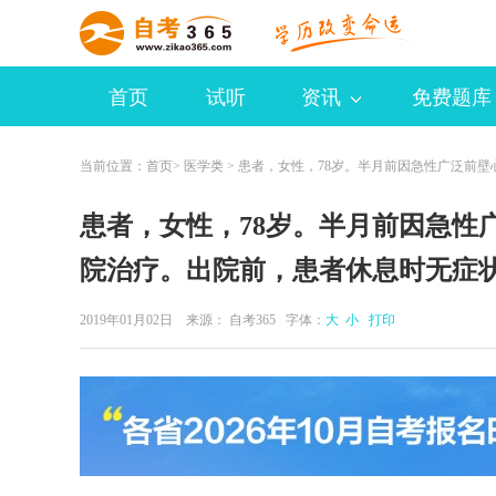
首页
试听
资讯
免费题库
当前位置：
首页
>
医学类
> 患者，女性，78岁。半月前因急性广泛前壁
患者，女性，78岁。半月前因急性
院治疗。出院前，患者休息时无症
2019年01月02日 来源：
自考365
字体：
大
小
打印