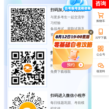
扫码加入备考交流群
与更多考生一起交流学
购物车
习经验
备战考试，获取试题及
资料
APP下载
扫码下载APP
公众号
海量历年试题、备考资
料
领资料
免费下载领取
扫码进入微信小程序
每日练题巩固、考前模
拟实战