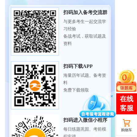
扫码加入备考交流群
与更多考生一起交流学
习经验
备战考试，获取试题及
资料
扫码下载APP
海量历年试题、备考资
料
免费下载领取
扫码进入微信小程序
每日练题巩固、考前模
购物车
拟实战