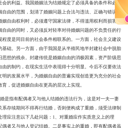
社会的利益。我国婚姻法为结婚规定了必须具备的条件和必须
姻自由的范围，划清了婚姻问题上合法与违法、正确与错误的
婚姻自由权利时，必须遵守国家法律，不得滥用权利而损害他
姻自由的同时，又必须反对轻率对待婚姻问题的不负责任的行
现程度是同目前的社会条件相联系的。一方面，社会主义建设
的基础。另一方面，由于我国是从半殖民地半封建社会中脱胎
旧思想的残余。封建传统是婚姻自由的消极因素，资产阶级思
自由的制约，在现实生活中表现得十分明显。今后不仅要依法
文明的发展水平，为婚姻自由的普遍实现创造更为充分的社会
教育，促进婚姻自由在更高的层次上实现。
婚是指有配偶者又与他人结婚的违法行为，这是对一夫一妻
关系存续期间不得再行结婚，否则便构成了重婚，须受法律制
处理应注意以下几处问题：1、对重婚应作实质意义上的理
配偶者又与他人登记结婚。二是事实上的重婚，即有配偶者虽