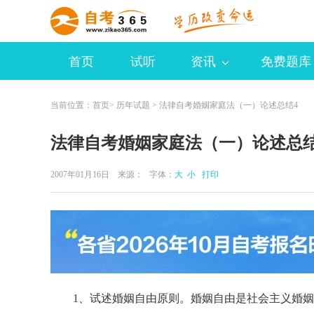
首页
试听
资讯
免费题库
当前位置：
首页
>
历年试题
> 法律自考婚姻家庭法（一）论述总结4
法律自考婚姻家庭法（一）论述总结
2007年01月16日 来源：
字体：
大
小
打印
1、试述婚姻自由原则。婚姻自由是社会主义婚姻