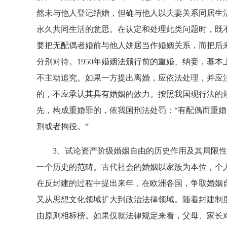
然未与他人登记结婚，但确与他人以夫妻关系同居生
永久共同生活的意思。在认定和处理此类问题时，既
要把无配偶者婚前与他人姘居当作婚姻关系，而把后来
分别对待。1950年婚姻法颁行前的重婚、纳妾，基
不主动追究。如果一方提出离婚，应依法处理，并应注
的，不应承认其具有婚姻的效力。按照我国现行法的
先，构成重婚罪的，依我国刑法处罚：“有配偶而重
刑或者拘役。”
3、试论资产阶级婚姻自由的历史作用及其局限性
一个历史的范畴。古代社会的婚姻以家族为本位，个
在反封建的过程中提出来年，在欧洲各国，争取婚姻
又从思想文化领域扩大到政治法律领域。随着封建制
由原则相标榜。如果仅就法律规定来看，父母、家长