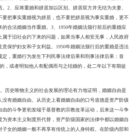
活。2、应将重婚和姘居加以区别。姘居双方并无结为夫妻、
不要把事实重婚视为姘居，也不要把姘居视为事实重婚，更不
的合法婚姻当作重婚。3、1950年婚姻法颁行前后的重婚应
本上属于旧社会趵下来的问题，如果当事人相安无事，人民政府
意保护妇女和子女利益。1950年婚姻法颁行后的重婚是违法
规定，重婚行为发生下列民事法律后果和刑事法律后果：首
婚的，或者明知他人有配偶而与之结婚的，处二年以下有期徒
。历史唯物主义的社会发展的理论有力地证明，婚姻自由是
人没有婚姻自由。从历史上看婚姻自由的口号道德是资产阶级
自由的斗争更初发端于基督教的宗教改革运动，后来这一斗争
度为资本主义制度所代替，资产阶级国家的法律中都以婚姻自
对子女的婚姻一般不再享有传统上的人身特权。在阶级内部和