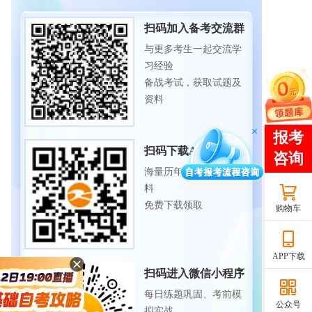
扫码加入备考交流群
与更多考生一起交流学
习经验
备战考试，获取试题及
资料
扫码下载APP
海量历年试题、备考资
料
免费下载领取
购物车
APP下载
扫码进入微信小程序
每日练题巩固、考前模
公众号
拟实战