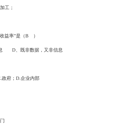
加工；
益率”是（B ）
 D、既非数据，又非信息
政府；D.企业内部
门