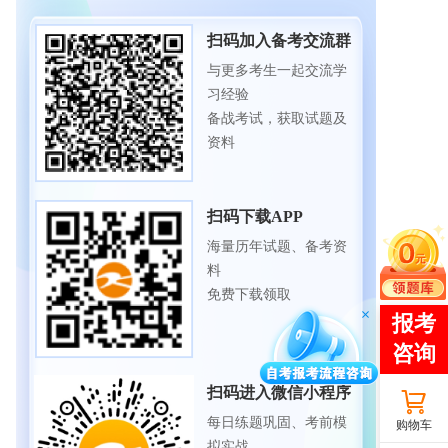
扫码加入备考交流群
与更多考生一起交流学
习经验
备战考试，获取试题及
资料
扫码下载APP
海量历年试题、备考资
料
免费下载领取
扫码进入微信小程序
每日练题巩固、考前模
购物车
拟实战