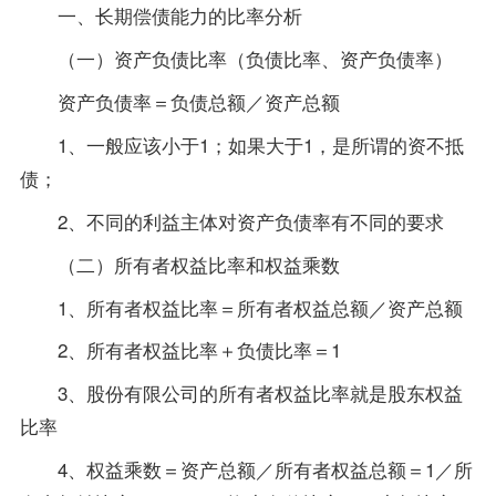
一、长期偿债能力的比率分析
（一）资产负债比率（负债比率、资产负债率）
资产负债率＝负债总额／资产总额
1、一般应该小于1；如果大于1，是所谓的资不抵
债；
2、不同的利益主体对资产负债率有不同的要求
（二）所有者权益比率和权益乘数
1、所有者权益比率＝所有者权益总额／资产总额
2、所有者权益比率＋负债比率＝1
3、股份有限公司的所有者权益比率就是股东权益
比率
4、权益乘数＝资产总额／所有者权益总额＝1／所