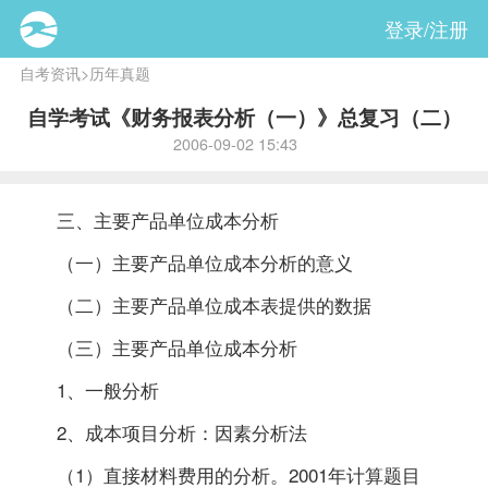
登录/注册
自考资讯
>
历年真题
自学考试《财务报表分析（一）》总复习（二）
2006-09-02 15:43
三、主要产品单位成本分析
（一）主要产品单位成本分析的意义
（二）主要产品单位成本表提供的数据
（三）主要产品单位成本分析
1、一般分析
2、成本项目分析：因素分析法
（1）直接材料费用的分析。2001年计算题目