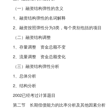
（一）融资结构弹性的含义
1、融资结构弹性的名词解释
2、融资按照弹性分为3类，每个类别包括的项目
（二）融资结构调整
1、存量调整 资金总额不变
2、流量调整 资金总额变化
（三）融资结构弹性分析
1、总体分析
2、结构分析
2002已经考过计算题目
第二节 长期偿债能力的比率分析及其他因素分析