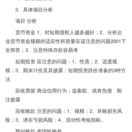
3、具体项目分析
项目 分析
货币资金 1、对短期债权人越多越好；2、分析企
业货币资金规模的适应性和质量应该注意的问题2001下
全简答；3、注意特殊存款容易考
短期投资 应注意的问题：1、性质；2、适度规
模；3、期末计价及其披露；短期投资跌价准备的3种方
法
应收票据 商业信用行为；追索权、或有负债 附
注披露
应收账款 注意的问题：1、规模；2、坏账损失风
险；3、潜在亏损风险；4、流动性考核指标。
预付账款 变现性极差