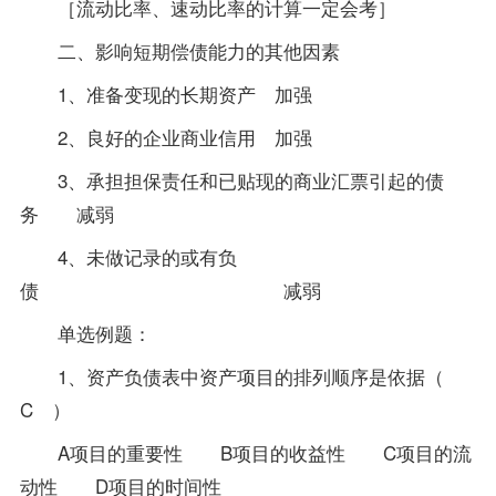
［流动比率、速动比率的计算一定会考］
二、影响短期偿债能力的其他因素
1、准备变现的长期资产 加强
2、良好的企业商业信用 加强
3、承担担保责任和已贴现的商业汇票引起的债
务 减弱
4、未做记录的或有负
债 减弱
单选例题：
1、资产负债表中资产项目的排列顺序是依据（
C ）
A项目的重要性 B项目的收益性 C项目的流
动性 D项目的时间性