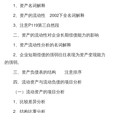
1、资产名词解释
2、资产的流动性 2002下全名词解释
3、注意P119第三自然段
二、资产的流动性对企业长期偿债能力的影响
1、资产流动性分析的名词解释
2、企业短期偿债的强弱往往表现为资产变现能力
的强弱。
三、资产负债表的结构 注意排序
四、流动资产与流动负债的项目分析
（一）流动资产的项目分析
1、比较差异分析
2、结构比重分析