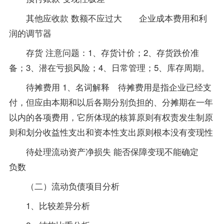
其他应收款 数额不应过大 企业成本费用和利
润的调节器
存货 注意问题：1、存货计价；2、存货跌价准
备；3、潜在亏损风险；4、日常管理；5、库存周期。
待摊费用 1、名词解释 待摊费用是指企业已经支
付，但应由本期和以后各期分别负担的、分摊期在一年
以内的各项费用，它所体现的核算原则有权责发生制原
则和划分收益性支出和资本性支出原则根本没有变现性
待处理流动资产净损失 能否保障变现不能确定
负数
（二）流动负债项目分析
1、比较差异分析