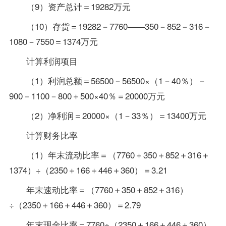
（9）资产总计＝19282万元
（10）存货＝19282－7760——350－852－316－
1080－7550＝1374万元
计算利润项目
（1）利润总额＝56500－56500×（1－40％）－
900－1100－800＋500×40％＝20000万元
（2）净利润＝20000×（1－33％）＝13400万元
计算财务比率
（1）年末流动比率＝（7760＋350＋852＋316＋
1374）÷（2350＋166＋446＋360）＝3.21
年末速动比率＝（7760＋350＋852＋316）
÷（2350＋166＋446＋360）＝2.79
年末现金比率＝7760÷（2350＋166＋446＋360）