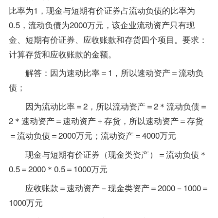
比率为1，现金与短期有价证券占流动负债的比率为
0.5，流动负债为2000万元，该企业流动资产只有现
金、短期有价证券、应收账款和存货四个项目。要求：
计算存货和应收账款的金额。
解答：因为速动比率＝1，所以速动资产＝流动负
债；
因为流动比率＝2，所以流动资产＝2＊流动负债＝
2＊速动资产＝速动资产＋存货，所以速动资产＝存货
＝流动负债＝2000万元；流动资产＝4000万元
现金与短期有价证券（现金类资产）＝流动负债＊
0.5＝2000＊0.5＝1000万元
应收账款＝速动资产－现金类资产＝2000－1000＝
1000万元