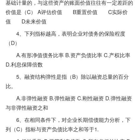
基础计量的，与这些资产的账面价值往往有一定差距的
价值是（C） A评估价值 B重置价值 C实际价
值 D未来价值
4、下列指标越高，表明企业对债务的保险程度
（D）
A.有形净值债务比率 B.资产负债比率 C.产权比率
D.利息保障倍数
5、融资结构弹性是指（B）除以融资总量的百分
比。
A.非弹性融资 B.弹性融资 C.刚性融资 D.弹性融资
与非弹性融资之和
6、在相同条件下，对企业长期偿债能力分析，下
列（C）指标与资产负债比率之和等于1.