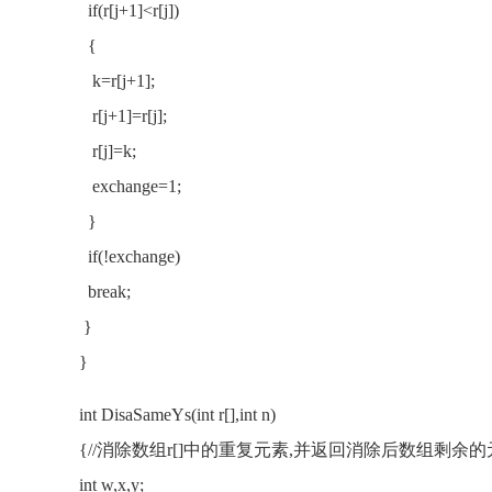
if(r[j+1]<r[j])
{
k=r[j+1];
r[j+1]=r[j];
r[j]=k;
exchange=1;
}
if(!exchange)
break;
}
}
int DisaSameYs(int r[],int n)
{//消除数组r[]中的重复元素,并返回消除后数组剩余
int w,x,y;