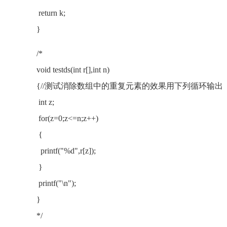
return k;
}
/*
void testds(int r[],int n)
{//测试消除数组中的重复元素的效果用下列循环输出
int z;
for(z=0;z<=n;z++)
{
printf("%d",r[z]);
}
printf("\n");
}
*/