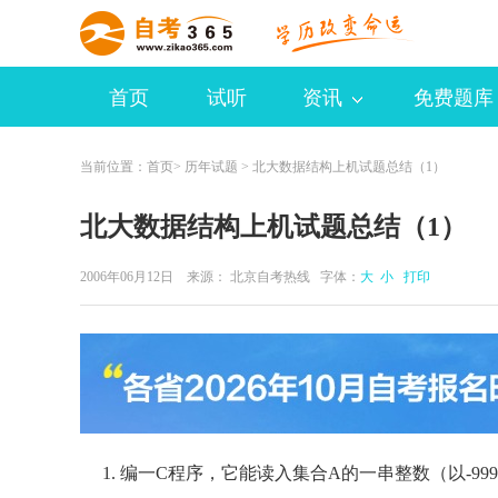
首页
试听
资讯
免费题库
当前位置：
首页
>
历年试题
> 北大数据结构上机试题总结（1）
北大数据结构上机试题总结（1）
2006年06月12日 来源：
北京自考热线
字体：
大
小
打印
1. 编一C程序，它能读入集合A的一串整数（以-99