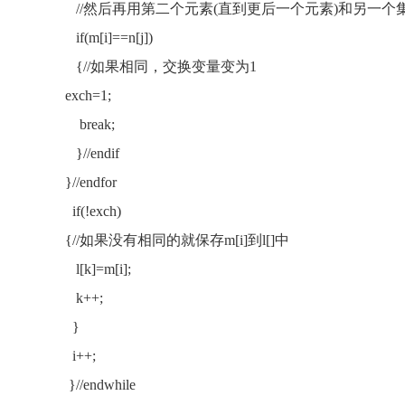
//然后再用第二个元素(直到更后一个元素)和另一
if(m[i]==n[j])
{//如果相同，交换变量变为1
exch=1;
break;
}//endif
}//endfor
if(!exch)
{//如果没有相同的就保存m[i]到l[]中
l[k]=m[i];
k++;
}
i++;
}//endwhile