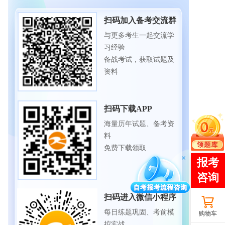
扫码加入备考交流群
与更多考生一起交流学
习经验
备战考试，获取试题及
资料
扫码下载APP
海量历年试题、备考资
料
免费下载领取
扫码进入微信小程序
每日练题巩固、考前模
购物车
拟实战