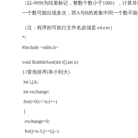
（以-9999为结束标记，整数个数小于1000），计算
一个数可能出现多次，而A与B的差集中同一个数不能出现
（注：程序的可执行文件名必须是 e4.exe）
*/
#include <stdio.h>
void BubbleSort(int r[],int n)
{//冒泡排序(有小到大)
int i,j,k;
int exchange;
for(i=0;i<=n;i++)
{
exchange=0;
for(j=n-1;j>=i;j--)