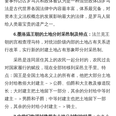
要事件⑵古罗马共和政体被认为是一种混合政体⑶罗马
法是古代世界各国法律中内容最丰富，体系最完备，对
资本主义法权概念的发展影响最大的法律，是罗马人留
给人类最宝贵的遗产之一。
法兰克王
6.墨洛温王朝的土地分封采邑制及特点：
朝的宫相查理马特，对统治阶级内部的土地占有关系进
行改革，实行新的封建土地占有形象即分封采邑制。
采邑是连同居住其上的农民一起分封的，农民过去
对国家履行的赋役，现在全部转移到采邑主手里。特
点：国王是全国土地名义上的所有者，他把大部分土地
分封给教俗大封建主－＞公爵、伯爵和大主教及修道院
长；大封建主把土地留下一部分，其余的分封给中等封
建主－＞男爵和子爵；中等封建主也把土地留下一部
分，其余的分封给小封建主－＞骑士。