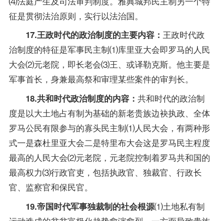
⑷法庭产生及司法审判制度。雅典城邦民主制另一个特
征是贯彻法治原则，实行以法治国。
王政时代政
17.王政时代的政治制度的主要内容：
治制度的特征是军事民主制⑴库里亚大会即罗马的人民
大会⑵元老院，即长老会⑶王、或译勒克斯。他主要是
军事首长，身兼最高祭和审理某些案件的审判长。
共和时代的政治制
18.共和时代政治制度的内容：
度是以大土地占有制为基础的新老贵族边袂执政、全体
罗马公民有限参与的寡头民主制⑴人民大会，有两种形
式一是森杜里亚大会二是特里布大会这是罗马民主程度
最高的人民大会⑵元老院，元老院控制着罗马共和国的
最高权力⑶行政官吏，包括执政官、独裁官、行政长
官、监察官和保民官。
⑴土地私有制
19.帝国时代军事独裁制的社会根源
运动造成的贫贫富极化趋势愈演愈烈，一方面导致贵族