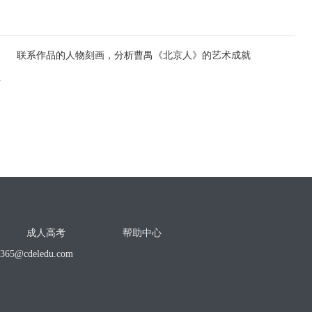
联系作品的人物刻画，分析曹禺《北京人》的艺术成就
想”的是（ ）
成人高考
帮助中心
o365@cdeledu.com