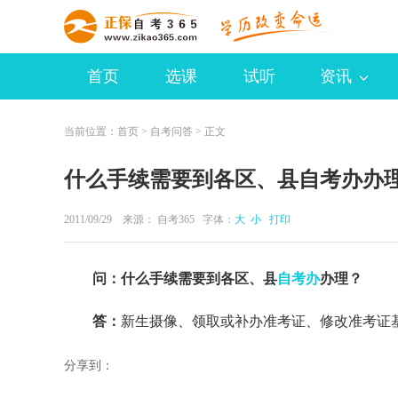
首页
选课
试听
资讯
当前位置：
首页
>
自考问答
> 正文
什么手续需要到各区、县自考办办
2011/09/29 来源：
自考365
字体：
大
小
打印
问：什么手续需要到各区、县
自考办
办理？
答：
新生摄像、领取或补办准考证、修改准考证
分享到：