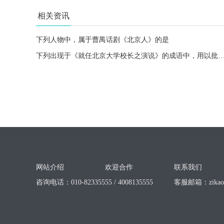
相关资讯
下列人物中，属于曹禺话剧《北京人》的是
下列出现于《就任北京大学校长之演说》的成语中，用以批评“求学于此者，皆有做官发财思
网站介绍
欢迎合作
联系我们
咨询电话：010-82335555 / 4008135555
客服邮箱：
zika