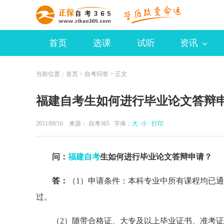
首页
选课
试听
资讯
当前位置：
首页
>
自考问答
> 正文
福建自考生如何进行毕业论文答辩
2011/09/16 来源：
自考365
字体：
大
小
打印
问：
福建自考
生如何进行毕业论文答辩申请？
答：
（1）申请条件：本科专业中所有课程均已
过。
（2）随带合格证、大专及以上毕业证书、准考证