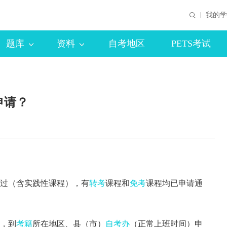
我的学
题库
资料
自考地区
PETS考试
申请？
通过（含实践性课程），有
转考
课程和
免考
课程均已申请通
，到
考籍
所在地区、县（市）
自考办
（正常上班时间）申