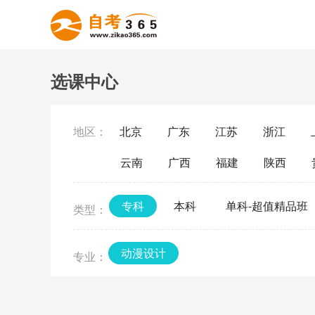
选课中心
地区：
北京
广东
江苏
浙江
云南
广西
福建
陕西
专科
本科
单科-超值精品班
类型：
动漫设计
专业：