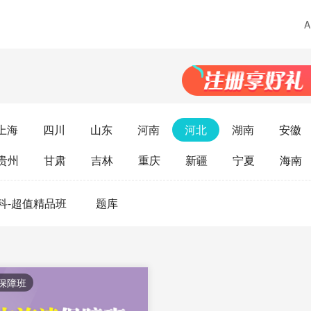
上海
四川
山东
河南
河北
湖南
安徽
贵州
甘肃
吉林
重庆
新疆
宁夏
海南
科-超值精品班
题库
保障班