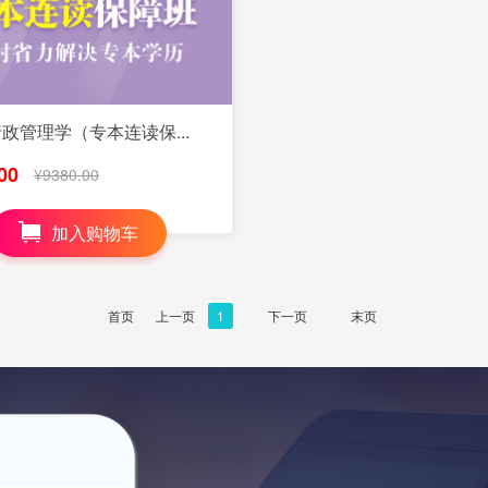
行政管理学（专本连读保...
00
¥9380.00
加入购物车
首页
上一页
1
下一页
末页