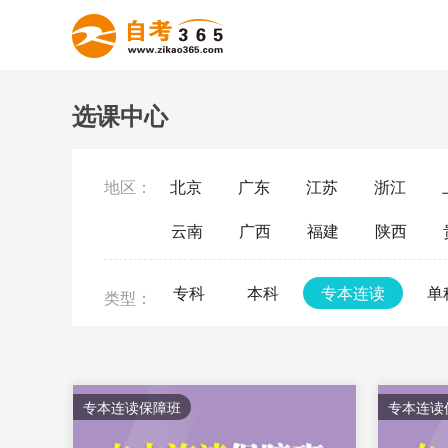
选课中心
地区：
北京
广东
江苏
浙江
云南
广西
福建
陕西
专科
本科
专本连读
单
类型：
专本连读保障班
专本连读