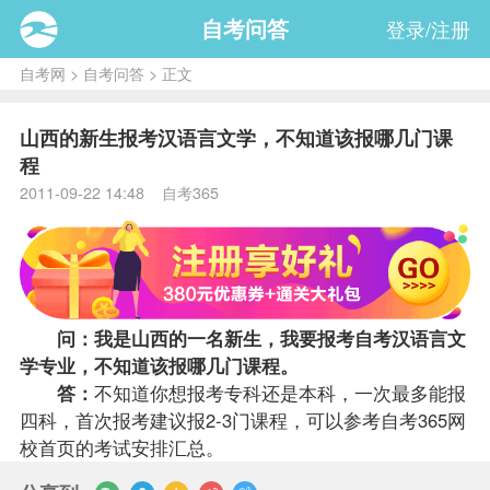
自考问答
登录/注册
自考网
>
自考问答
> 正文
山西的新生报考汉语言文学，不知道该报哪几门课
程
2011-09-22 14:48 自考365
问：我是山西的一名新生，我要
报考
自考
汉语言文
学专业
，不知道该报哪几门
课程
。
答：
不知道你想报考专科还是本科，一次最多能报
四科，首次报考建议报2-3门课程，可以参考自考365
网
校
首页的
考试安排
汇总。