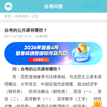
登录/注册
自考问答
首页
>
自考问答
> 正文
自考的公共课有哪些？
2011-07-06 15:14 自考365
问：自考的公共课有哪些？
答：
思想道德修养与法律基础
、
马克思主义基本原
理概论
、
大学语文
、
中国近现代史纲要
、
政治经济学
（财经类）
、
经济法概论（财经类）
、
英语（一）
、
英
语（二）
、
高等数学（一）
、
高等数学（工专）
、
线性
代数（经管类）
、
概率论与数理统计（经管类）
、
计算