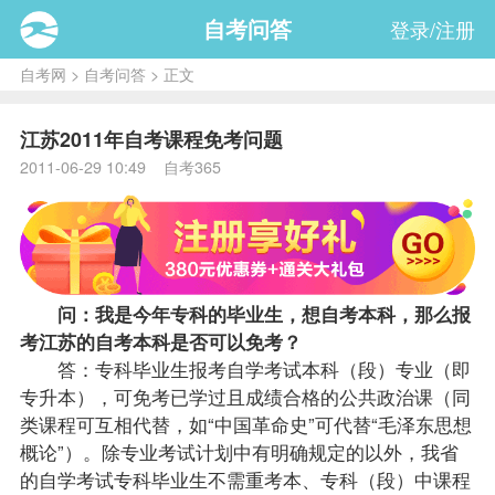
自考问答
登录/注册
自考网
>
自考问答
> 正文
江苏2011年自考课程免考问题
2011-06-29 10:49 自考365
问：我是今年专科的
毕业生
，想自考本科，那么
报
考
江苏的自考本科是否可以
免考
？
答：专科毕业生报考自学考试本科（段）专业（即
专升本），可免考已学过且
成绩
合格的公共政治课（同
类
课程
可互相代替，如“中国革命史”可代替“毛泽东思想
概论”）。除专业考试计划中有明确规定的以外，我省
的自学考试专科毕业生不需重考本、专科（段）中课程