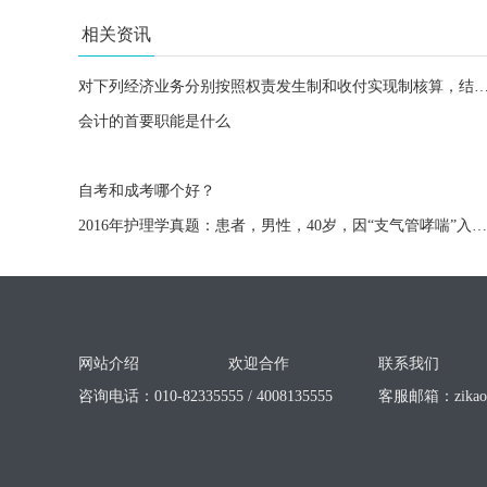
相关资讯
对下列经济业务分别按照权责发生制和收付实现制核算，结果相
会计的首要职能是什么
自考和成考哪个好？
2016年护理学真题：患者，男性，40岁，因“支气管哮喘”入院，经治疗后好转出院。责任护士指导患者在哮喘急性轻度发作时，控制发作正确的措施是
网站介绍
欢迎合作
联系我们
咨询电话：010-82335555 / 4008135555
客服邮箱：
zika