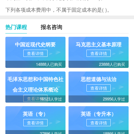
下列各项成本费用中，不属于固定成本的是( )。
热门课程
报名咨询
中国近现代史纲要
马克思主义基本原理
查看详情
查看详情
14888人已购买
23888人已购买
毛泽东思想和中国特色社
思想道德与法治
查看详情
会主义理论体系概论
查看详情
16523人学过
29956人学过
英语（专）
英语（专升本）
查看详情
查看详情
27896人学过
18866人学过