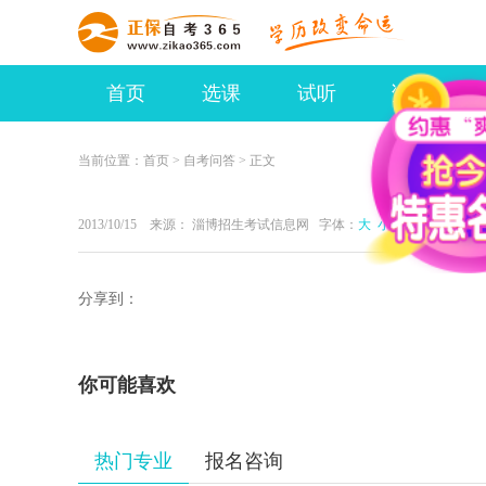
首页
选课
试听
资讯
当前位置：
首页
>
自考问答
> 正文
2013/10/15 来源： 淄博招生考试信息网 字体：
大
小
打印
分享到：
你可能喜欢
热门专业
报名咨询