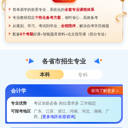
简单易学的前景专业，系统化的
全套专业课程体系
专业教研拟定
个性化备考方案
，省时省心，高效备考
从规划、学习、考试到毕业，
全程陪伴
，解决自考学历难题
配备
6个考期
好课+智能题库资料+论文指导课（部分专业）
各省市招生专业
本科
专科
会计学
咨询了解更多 >
专业优势
考证加薪必备 岗位需求多 工作稳定
可报考地区
广东、江苏、浙江、河南、河北、湖南、广
西...
[
更多地区欢迎咨询
]