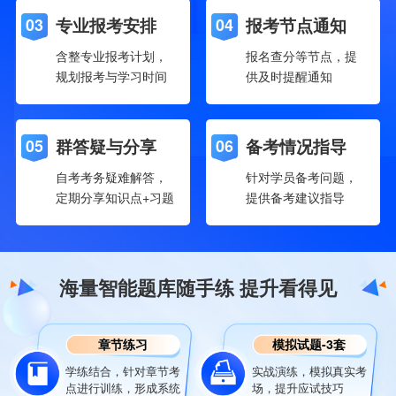
专业报考安排
报考节点通知
03
04
含整专业报考计划，
报名查分等节点，提
规划报考与学习时间
供及时提醒通知
群答疑与分享
备考情况指导
05
06
自考考务疑难解答，
针对学员备考问题，
定期分享知识点+习题
提供备考建议指导
海量智能题库随手练 提升看得见
章节练习
模拟试题-3套
学练结合，针对章节考
实战演练，模拟真实考
点进行训练，形成系统
场，提升应试技巧