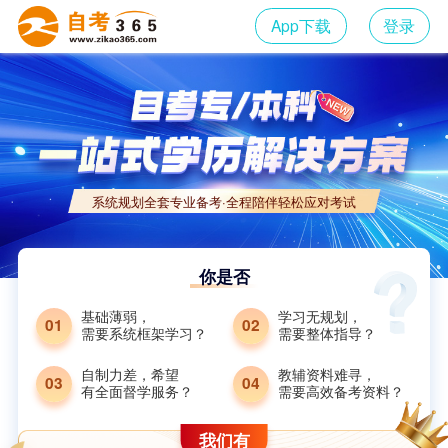
App下载
登录
系统规划全套专业备考·全程陪伴轻松应对考试
你是否
基础薄弱，
学习无规划，
01
02
需要系统框架学习？
需要整体指导？
自制力差，希望
教辅资料难寻，
03
04
有全面督学服务？
需要高效备考资料？
我们有