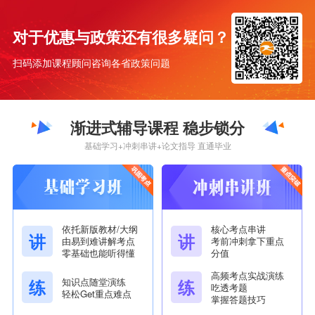
法学
咨询了解更多 >
对于优惠与政策还有很多疑问？
专业优势
不考数学 考编考公热门专业 职业收入高
扫码添加课程顾问咨询各省政策问题
可报考地区
广东、江苏、浙江、上海、河南、天津、广
西、黑龙江...
[
更多地区欢迎咨询
]
渐进式辅导课程 稳步锁分
市场营销
咨询了解更多 >
基础学习+冲刺串讲+论文指导 直通毕业
专业优势
知识点较固定 市场需求大 就业方向广
可报考地区
广东、上海、四川、安徽、江西、重庆...
[
更多
地区欢迎咨询
]
依托新版教材/大纲
核心考点串讲
学前教育
讲
讲
咨询了解更多 >
由易到难讲解考点
考前冲刺拿下重点
零基础也能听得懂
分值
专业优势
考试难度较低 政策支持 职业前景好
高频考点实战演练
知识点随堂演练
练
练
吃透考题
可报考地区
湖南...
[
咨询了解详情
]
轻松Get重点难点
掌握答题技巧