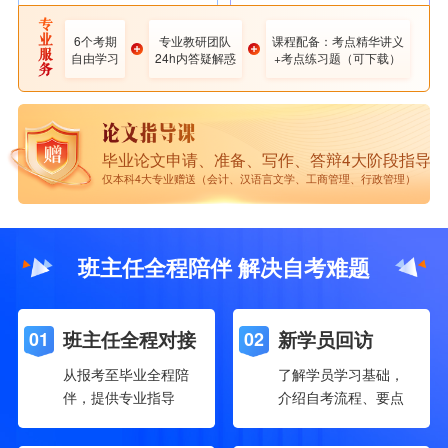
护理学
6个考期
专业教研团队
课程配备：考点精华讲义
咨询了解更多 >
自由学习
24h内答疑解惑
+考点练习题（可下载）
专业优势
紧缺人才专业 课程设置实用 社会认可度高
可报考地区
广东、江苏、上海、河南、安徽、江西、广
西...
[
更多地区欢迎咨询
]
毕业论文申请、准备、写作、答辩4大阶段指导
仅本科4大专业赠送（会计、汉语言文学、工商管理、行政管理）
班主任全程陪伴 解决自考难题
班主任全程对接
新学员回访
01
02
从报考至毕业全程陪
了解学员学习基础，
伴，提供专业指导
介绍自考流程、要点