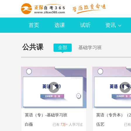
首页
选课
试听
资讯
公共课
全部
基础学习班
英语（专）-基础学习班
白薇
伍艺
已有
7万+
人学习过
已有