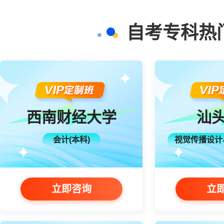
自考专科热
西南财经大学
汕
会计(本科)
视觉传播设计
立即咨询
立