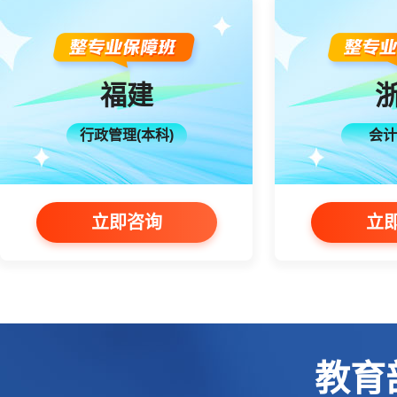
福建
行政管理(本科)
会计
立即咨询
立
教育