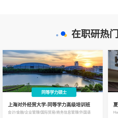
在职研热门
同等学力硕士
上海对外经贸大学-同等学力高级培训班
夏
会计/金融/企业管理/国际贸易/商务信息管理/外国语
Ha