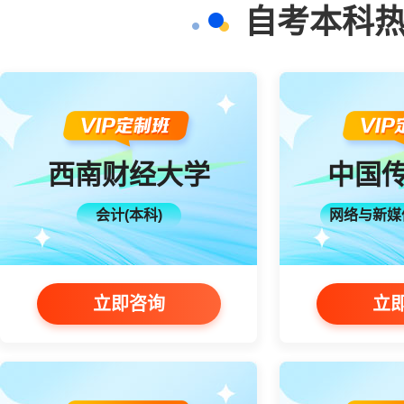
自考本科热
西南财经大学
中国
会计(本科)
网络与新媒
立即咨询
立