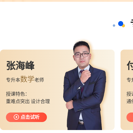
张海峰
数学
专升本
老师
专
授课特色：
授
重难点突出 设计合理
通
点击试听