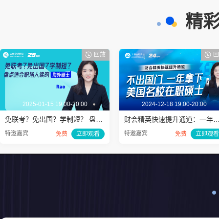
精彩
回放
回
2025-01-15 19:00-20:00
2024-12-18 19:00-20:00
免联考？免出国？学制短？ 盘点适合职场人读的海外硕士
财会精英快速提升通道：一年拿下美国名校
特邀嘉宾
特邀嘉宾
免费
立即观看
免费
立即观看