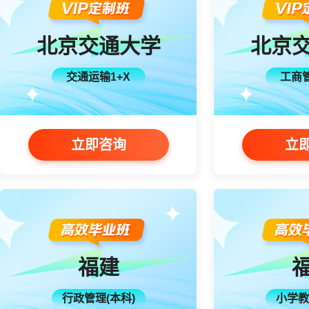
北京交通大学
北京
交通运输1+X
工商管
立即咨询
立
福建
行政管理(本科)
小学教