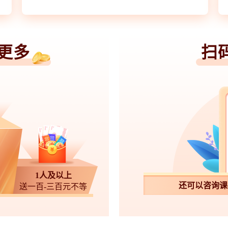
更多
扫
）
1人及以上
还可以咨询课
送一百-三百元不等