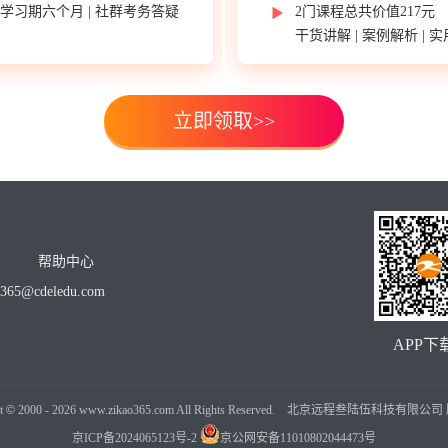
 | 学习期六个月 | 社群考务答疑
2门课程总共价值217元
干货讲解 | 案例解析 | 
立即领取>>
帮助中心
o365@cdeledu.com
APP下
t
©
2000 -
2026
www.zikao365.com All Rights Reserved. 北京远程叁陆伍科技有限
京ICP备2024065123号-2
京公网安备11010802044473号