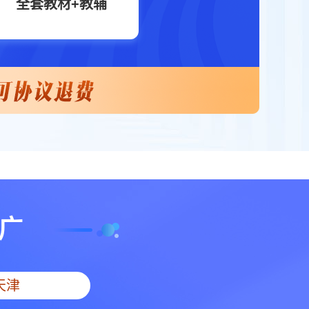
全套教材+教辅
广
天津