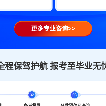
更多专业咨询>>
全程保驾护航 报考至毕业无
导
备考督导
分数预估及查询