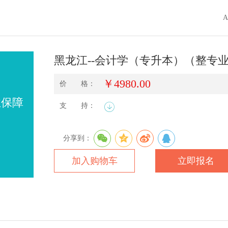
黑龙江--会计学（专升本）（整专
￥4980.00
价 格：
业保障
支 持：
分享到：
加入购物车
立即报名