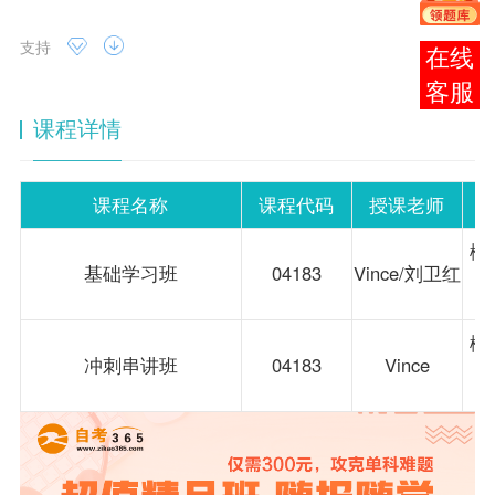
支持
报考
咨询
课程详情
课程名称
课程代码
授课老师
概
基础学习班
04183
Vince/刘卫红
概
冲刺串讲班
04183
Vince