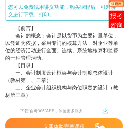
您可以免费试用讲义功能，购买课程后，可对讲
义进行下载、打印。
报考
咨询
【前言】
会计的概念：会计是以
货币
为主要计量单位，
以
凭证为依据
，采用
专门的核算方法
，对企业等单
位的经济活动进行
全面、连续、系统
地
核算和监督
的一种管理活动。
【目录】
一、会计制度设计框架与会计制度总体设计
（教材第一、二章）
二、企业会计组织机构与岗位职责的设计（教
材第三章）
三、会计科目、会计核算形式与财务报告的设
计（教材第四、十二章）
下载“自考365”APP，体验更多服务
四、货币资金业务会计制度的设计
五、固定资产和无形资产业务会计制度的设计
立即体验完整课程