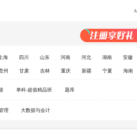
上海
四川
山东
河南
河北
湖南
安徽
贵州
甘肃
吉林
重庆
新疆
宁夏
海南
读
单科-超值精品班
题库
管理
大数据与会计