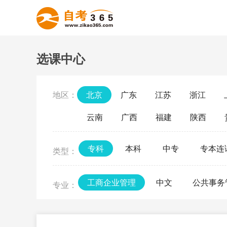
选课中心
地区：
北京
广东
江苏
浙江
云南
广西
福建
陕西
专科
本科
中专
专本连
类型：
工商企业管理
中文
公共事务
专业：