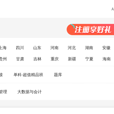
上海
四川
山东
河南
河北
湖南
安徽
贵州
甘肃
吉林
重庆
新疆
宁夏
海南
读
单科-超值精品班
题库
管理
大数据与会计