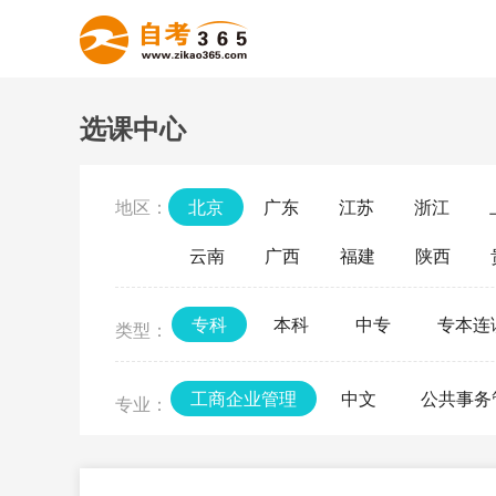
选课中心
地区：
北京
广东
江苏
浙江
云南
广西
福建
陕西
专科
本科
中专
专本连
类型：
工商企业管理
中文
公共事务
专业：