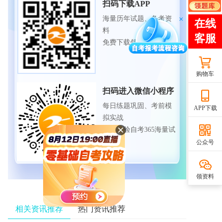
扫码下载APP
海量历年试题、备考资
料
免费下载领取
购物车
扫码进入微信小程序
每日练题巩固、考前模
APP下载
拟实战
免费体验自考365海量试
题
公众号
领资料
相关资讯推荐
热门资讯推荐