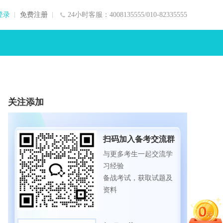
登录
免费注册
24小时客服：4008135555/010-82335555
关注添加
扫码加入备考交流群
与更多考生一起交流学
习经验
备战考试，获取试题及
资料