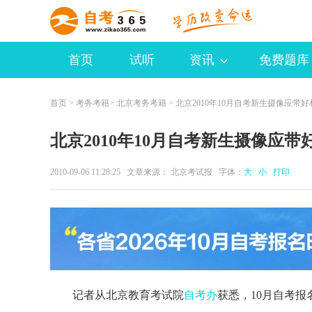
首页
试听
资讯
免费题库
首页
>
考务考籍
>
北京考务考籍
> 北京2010年10月自考新生摄像应带
北京2010年10月自考新生摄像应带
2010-09-06 11:28:25 文章来源： 北京考试报 字体：
大
小
打印
记者从北京教育考试院
自考办
获悉，10月自考报