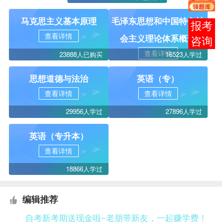
马克思主义基本原理
毛泽东思想和中国特色社
报考
查看详情
会主义理论体系概论
咨询
查看详情
23888人已购买
16523人学过
思想道德与法治
英语（专）
查看详情
查看详情
29956人学过
27896人学过
英语（专升本）
查看详情
18866人学过
编辑推荐
自考新考期送现金啦~老朋带新友，一起赚学费！