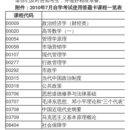
附件：2010年7月自学考试使用答题卡课程一览表
课程代码
00009
政治经济学（财经类）
00020
高等数学（一）
00054
管理学原理
00058
市场营销学
00107
现代管理学
00277
行政管理学
00292
市政学
00315
当代中国政治制度
00318
公共政策
03706
思想道德修养与法律基础
03707
毛泽东思想、邓小平理论和“三个代表”
03708
中国近现代史纲要
03709
马克思主义基本原理概论
08404
社会保障学