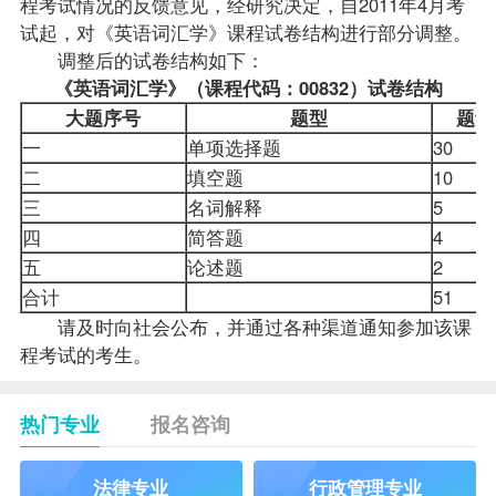
程考试情况的反馈意见，经研究决定，自2011年4月考
试起，对《英语词汇学》课程试卷结构进行部分调整。
调整后的试卷结构如下：
《英语词汇学》（课程代码：00832）试卷结构
大题序号
题型
题量
一
单项选择题
30
二
填空题
10
三
名词解释
5
四
简答题
4
五
论述题
2
合计
51
请及时向社会公布，并通过各种渠道通知参加该课
程考试的考生。
热门专业
报名咨询
法律专业
行政管理专业