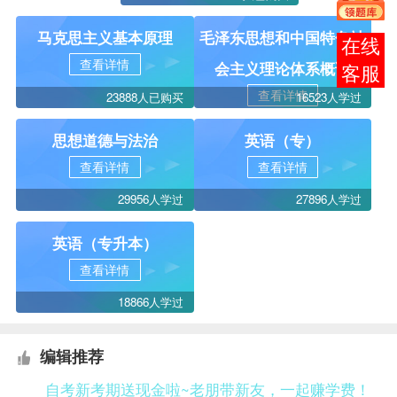
马克思主义基本原理
毛泽东思想和中国特色社
在线
查看详情
会主义理论体系概论
客服
查看详情
23888人已购买
16523人学过
思想道德与法治
英语（专）
查看详情
查看详情
29956人学过
27896人学过
英语（专升本）
查看详情
18866人学过
编辑推荐
自考新考期送现金啦~老朋带新友，一起赚学费！