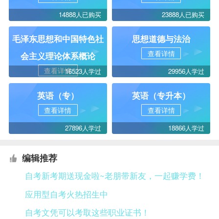
14888人已购买
23888人已购买
毛泽东思想和中国特色社
思想道德与法治
查看详情
会主义理论体系概论
查看详情
16523人学过
29956人学过
英语（专）
英语（专升本）
查看详情
查看详情
27896人学过
18866人学过
编辑推荐
自考新考期送现金啦~老朋带新友，一起赚学费！
应用型自考火热招生中
自考文凭可以考取这些职业证书！