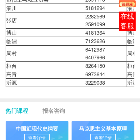
淄川
5181294
淄川
2282569
在线
张店
张店
2591099
客服
博山
4181364
博山
临淄
7123626
临淄
6412987
周村
周村
6407966
桓台
8264150
桓台
高青
6973644
高青
沂源
3229038
沂源
热门课程
报名咨询
中国近现代史纲要
马克思主义基本原理
查看详情
查看详情