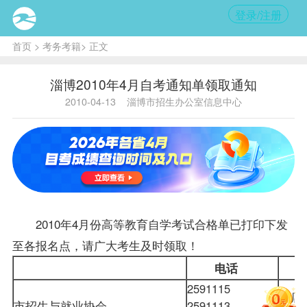
登录/注册
首页
>
考务考籍
> 正文
淄博2010年4月自考通知单领取通知
2010-04-13
淄博市招生办公室信息中心
2010年4月份高等教育自学考试合格单已打印下发
至各
报名
点，请广大考生及时领取！
电话
2591115
张店
市招生与就业协会
2591113