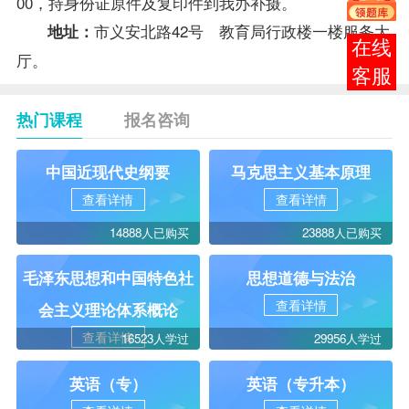
00，持身份证原件及复印件到我办补摄。
市义安北路42号 教育局行政楼一楼服务大
地址：
在线
厅。
客服
热门课程
报名咨询
中国近现代史纲要
马克思主义基本原理
查看详情
查看详情
14888人已购买
23888人已购买
毛泽东思想和中国特色社
思想道德与法治
查看详情
会主义理论体系概论
查看详情
16523人学过
29956人学过
英语（专）
英语（专升本）