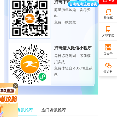
扫码下载APP
海量历年试题、备考资
料
购物车
免费下载领取
APP下载
扫码进入微信小程序
公众号
每日练题巩固、考前模
拟实战
免费体验自考365海量试
领资料
题
相关资讯推荐
热门资讯推荐