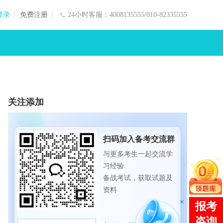
登录
免费注册
24小时客服：4008135555/010-82335555
关注添加
扫码加入备考交流群
与更多考生一起交流学
习经验
备战考试，获取试题及
资料