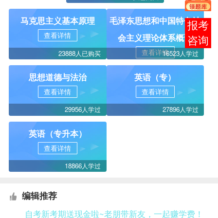
马克思主义基本原理
毛泽东思想和中国特色社
报考
查看详情
会主义理论体系概论
咨询
查看详情
23888人已购买
16523人学过
思想道德与法治
英语（专）
查看详情
查看详情
29956人学过
27896人学过
英语（专升本）
查看详情
18866人学过
编辑推荐
自考新考期送现金啦~老朋带新友，一起赚学费！