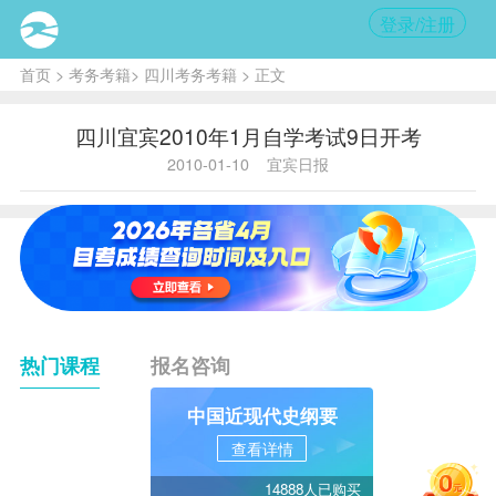
登录/注册
首页
>
考务考籍
>
四川考务考籍
> 正文
四川宜宾2010年1月自学考试9日开考
2010-01-10
宜宾日报
热门课程
报名咨询
中国近现代史纲要
查看详情
14888人已购买