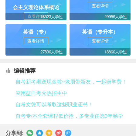
查看详情
会主义理论体系概论
查看详情
16523人学过
29956人学过
英语（专）
英语（专升本）
查看详情
查看详情
27896人学过
18866人学过
编辑推荐
自考新考期送现金啦~老朋带新友，一起赚学费！
应用型自考火热招生中
自考文凭可以考取这些职业证书！
自考专/本全套课程低价抢，多专业任选3年畅学
分享到: