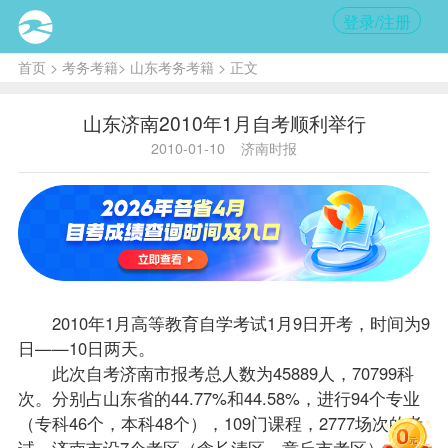
登录/注册
首页
>
考务考籍
>
山东考务考籍
> 正文
山东济南2010年1月自考顺利举行
2010-01-10
济南时报
2010年1月高等教育自学考试1月9日开考，时间为9
日——10日两天。
此次自考济南市
报考
总人数为45889人，70799科
次。分别占山东省的44.77%和44.58%，进行94个专业
（专科46个，本科48个），109门
课程
，2777场次的考
试。济南市设7个考区（含长清区、章丘市考区），30