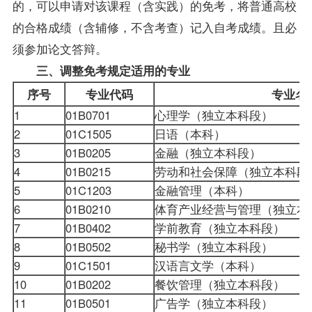
的，可以申请对该课程（含实践）的免考，将普通高校
的合格成绩（含辅修，不含考查）记入自考成绩。且必
须参加论文答辩。
三、调整免考规定适用的专业
序号
专业代码
专业名
1
01B0701
心理学（独立本科段）
2
01C1505
日语（本科）
3
01B0205
金融（独立本科段）
4
01B0215
劳动和社会保障（独立本科段
5
01C1203
金融管理（本科）
6
01B0210
体育产业经营与管理（独立本
7
01B0402
学前教育（独立本科段）
8
01B0502
秘书学（独立本科段）
9
01C1501
汉语言文学（本科）
10
01B0202
餐饮管理（独立本科段）
11
01B0501
广告学（独立本科段）