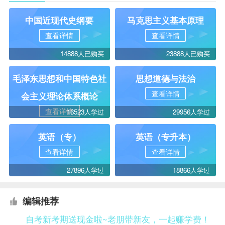
中国近现代史纲要
马克思主义基本原理
查看详情
查看详情
14888人已购买
23888人已购买
毛泽东思想和中国特色社
思想道德与法治
查看详情
会主义理论体系概论
查看详情
16523人学过
29956人学过
英语（专）
英语（专升本）
查看详情
查看详情
27896人学过
18866人学过
编辑推荐
自考新考期送现金啦~老朋带新友，一起赚学费！