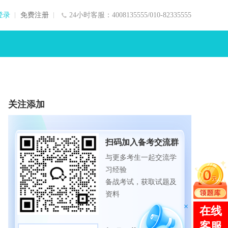
登录
免费注册
24小时客服：4008135555/010-82335555
关注添加
扫码加入备考交流群
与更多考生一起交流学
习经验
备战考试，获取试题及
资料