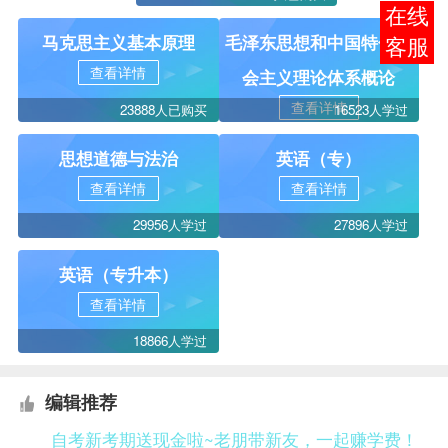
在线
马克思主义基本原理
毛泽东思想和中国特色社
客服
查看详情
会主义理论体系概论
查看详情
23888人已购买
16523人学过
思想道德与法治
英语（专）
查看详情
查看详情
29956人学过
27896人学过
英语（专升本）
查看详情
18866人学过
编辑推荐
自考新考期送现金啦~老朋带新友，一起赚学费！