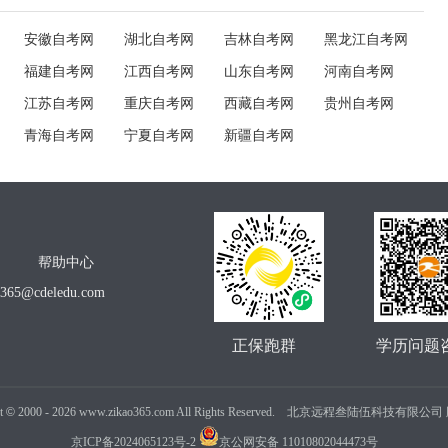
安徽自考网
湖北自考网
吉林自考网
黑龙江自考网
福建自考网
江西自考网
山东自考网
河南自考网
江苏自考网
重庆自考网
西藏自考网
贵州自考网
青海自考网
宁夏自考网
新疆自考网
帮助中心
o365@cdeledu.com
正保跑群
学历问题
t
©
2000 -
2026
www.zikao365.com All Rights Reserved. 北京远程叁陆伍科技有限
京ICP备2024065123号-2
京公网安备 11010802044473号