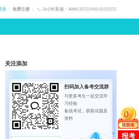
登录
免费注册
24小时客服：4008135555/010-82335555
关注添加
扫码加入备考交流群
与更多考生一起交流学
习经验
备战考试，获取试题及
资料