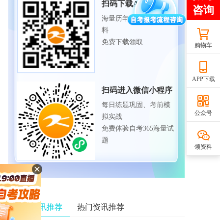
扫码下载APP
海量历年试题、备考资
料
免费下载领取
购物车
APP下载
扫码进入微信小程序
每日练题巩固、考前模
公众号
拟实战
免费体验自考365海量试
题
领资料
相关资讯推荐
热门资讯推荐