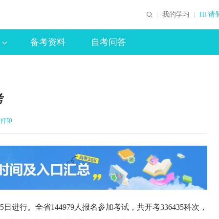
我的学习
Hi 请
备考资料
自考问答
考
打印
日进行。全省144979人报名参加考试，共开考336435科次，