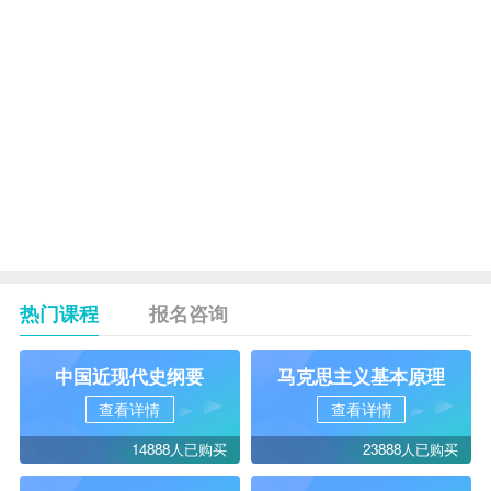
号
文化北
项
0394-
路22
城
6033326
号
元光广
固
0376-
场北教
始
4605881
体局
邓
穰城路
0377-
州
北段
62197676
热门课程
报名咨询
中国近现代史纲要
马克思主义基本原理
查看详情
查看详情
14888人已购买
23888人已购买