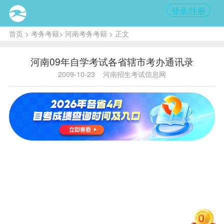
登录/注册
首页
>
考务考籍
>
河南考务考籍
> 正文
河南09年自学考试各省辖市考办通讯录
2009-10-23
河南招生考试信息网
单
地址
联系电话
邮编
位
郑州市
0371-
中原东
郑
66963803
路（教
450052
州
66963022
育中
心）
开封市
开
黄河北
0378-
475002
封
街5
3886506