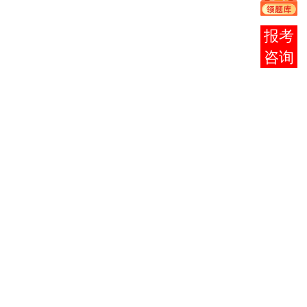
号
洛阳市
在线
0379-
洛
凯旋东
471000
客服
63252373
阳
路60
号
新乡市
新
开发区
0373-
453000
乡
4号街
3519085
坊
安阳市
0372-
安
东夹巷
5116708
455000
阳
12
5116701
号
0392-
鹤壁市
鹤
3372812
开发新
458030
壁
3372813
区
3372814