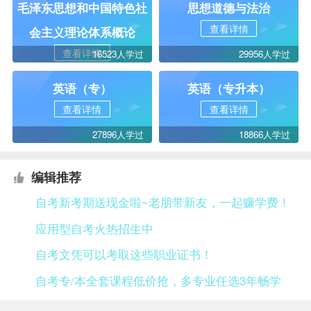
毛泽东思想和中国特色社
思想道德与法治
查看详情
会主义理论体系概论
查看详情
16523人学过
29956人学过
英语（专）
英语（专升本）
查看详情
查看详情
27896人学过
18866人学过
编辑推荐
自考新考期送现金啦~老朋带新友，一起赚学费！
应用型自考火热招生中
自考文凭可以考取这些职业证书！
自考专/本全套课程低价抢，多专业任选3年畅学