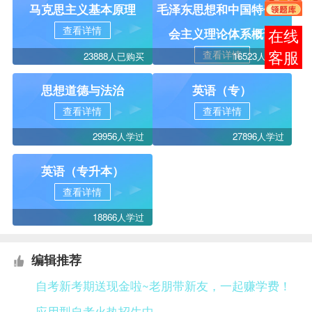
马克思主义基本原理
毛泽东思想和中国特色社
查看详情
会主义理论体系概论
在线
查看详情
23888人已购买
16523人学过
客服
思想道德与法治
英语（专）
查看详情
查看详情
29956人学过
27896人学过
英语（专升本）
查看详情
18866人学过
编辑推荐
自考新考期送现金啦~老朋带新友，一起赚学费！
应用型自考火热招生中