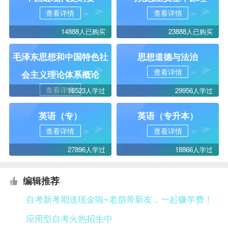
查看详情
查看详情
14888人已购买
23888人已购买
毛泽东思想和中国特色社
思想道德与法治
查看详情
会主义理论体系概论
查看详情
16523人学过
29956人学过
英语（专）
英语（专升本）
查看详情
查看详情
27896人学过
18866人学过
编辑推荐
自考新考期送现金啦~老朋带新友，一起赚学费！
应用型自考火热招生中