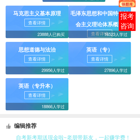
马克思主义基本原理
毛泽东思想和中国特色社
在线
查看详情
会主义理论体系概论
客服
查看详情
23888人已购买
16523人学过
思想道德与法治
英语（专）
查看详情
查看详情
29956人学过
27896人学过
英语（专升本）
查看详情
18866人学过
编辑推荐
自考新考期送现金啦~老朋带新友，一起赚学费！